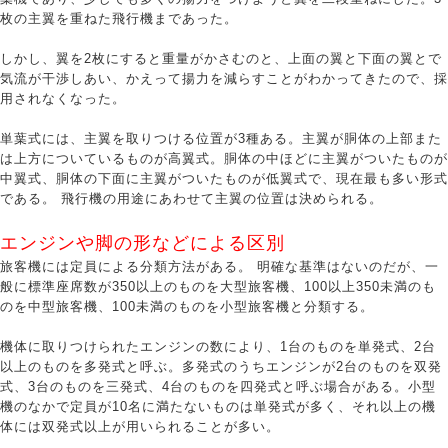
枚の主翼を重ねた飛行機まであった。
しかし、翼を2枚にすると重量がかさむのと、上面の翼と下面の翼とで
気流が干渉しあい、かえって揚力を減らすことがわかってきたので、採
用されなくなった。
単葉式には、主翼を取りつける位置が3種ある。主翼が胴体の上部また
は上方についているものが高翼式。胴体の中ほどに主翼がついたものが
中翼式、胴体の下面に主翼がついたものが低翼式で、現在最も多い形式
である。 飛行機の用途にあわせて主翼の位置は決められる。
エンジンや脚の形などによる区別
旅客機には定員による分類方法がある。 明確な基準はないのだが、一
般に標準座席数が350以上のものを大型旅客機、100以上350未満のも
のを中型旅客機、100未満のものを小型旅客機と分類する。
機体に取りつけられたエンジンの数により、1台のものを単発式、2台
以上のものを多発式と呼ぶ。多発式のうちエンジンが2台のものを双発
式、3台のものを三発式、4台のものを四発式と呼ぶ場合がある。小型
機のなかで定員が10名に満たないものは単発式が多く、それ以上の機
体には双発式以上が用いられることが多い。