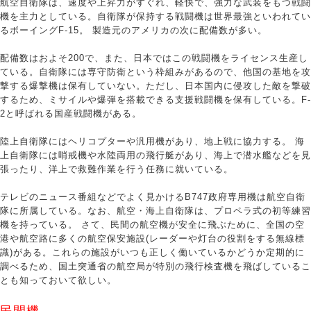
航空自衛隊は、速度や上昇力がすぐれ、軽快で、強力な武装をもつ戦闘
機を主力としている。自衛隊が保持する戦闘機は世界最強といわれてい
るボーイングF-15。 製造元のアメリカの次に配備数が多い。
配備数はおよそ200で、また、日本ではこの戦闘機をライセンス生産し
ている。自衛隊には専守防衛という枠組みがあるので、他国の基地を攻
撃する爆撃機は保有していない。ただし、日本国内に侵攻した敵を撃破
するため、ミサイルや爆弾を搭載できる支援戦闘機を保有している。F-
2と呼ばれる国産戦闘機がある。
陸上自衛隊にはヘリコプターや汎用機があり、地上戦に協力する。 海
上自衛隊には哨戒機や水陸両用の飛行艇があり、海上で潜水艦などを見
張ったり、洋上で救難作業を行う任務に就いている。
テレビのニュース番組などでよく見かけるB747政府専用機は航空自衛
隊に所属している。なお、航空・海上自衛隊は、プロペラ式の初等練習
機を持っている。 さて、民間の航空機が安全に飛ぶために、全国の空
港や航空路に多くの航空保安施設(レーダーや灯台の役割をする無線標
識)がある。これらの施設がいつも正しく働いているかどうか定期的に
調べるため、国土突通省の航空局が特別の飛行検査機を飛ばしているこ
とも知っておいて欲しい。