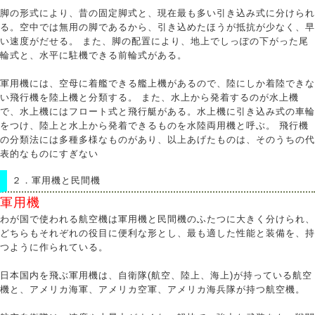
脚の形式により、昔の固定脚式と、現在最も多い引き込み式に分けられ
る。空中では無用の脚であるから、引き込めたほうが抵抗が少なく、早
い速度がだせる。 また、脚の配置により、地上でしっぽの下がった尾
輪式と、水平に駐機できる前輪式がある。
軍用機には、空母に着艦できる艦上機があるので、陸にしか着陸できな
い飛行機を陸上機と分類する。 また、水上から発着するのが水上機
で、水上機にはフロート式と飛行艇がある。水上機に引き込み式の車輪
をつけ、陸上と水上から発着できるものを水陸両用機と呼ぶ。 飛行機
の分類法には多種多様なものがあり、以上あげたものは、そのうちの代
表的なものにすぎない
２．
軍用機と民間機
軍用機
わが国で使われる航空機は軍用機と民間機のふたつに大きく分けられ、
どちらもそれぞれの役目に便利な形とし、最も適した性能と装備を、持
つように作られている。
日本国内を飛ぶ軍用機は、自衛隊(航空、陸上、海上)が持っている航空
機と、アメリカ海軍、アメリカ空軍、アメリカ海兵隊が持つ航空機。