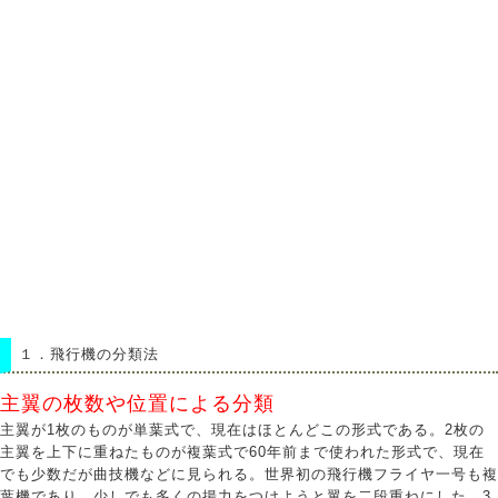
１．
飛行機の分類法
主翼の枚数や位置による分類
主翼が1枚のものが単葉式で、現在はほとんどこの形式である。2枚の
主翼を上下に重ねたものが複葉式で60年前まで使われた形式で、現在
でも少数だが曲技機などに見られる。世界初の飛行機フライヤ一号も複
葉機であり、少しでも多くの揚力をつけようと翼を二段重ねにした。3