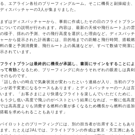
る、エアライン各社のブリーフィングルーム。そこに機長と副操縦士、
ディスパッチャーの3人が集まりました。
まずはディスパッチャーから、事前に作成したその日のフライトプラン
についての説明が行われます。内容は、最新の天候や飛行ルート上の雲
の様子、揺れの予測、その飛行高度を選択した理由など。ディスパッチ
ャーから提示された計画書には、目的地までの距離と飛行時間、搭載燃
料の量と予測消費量、飛行ルート上の風速などが、すべて数値で簡潔に
示されています。
フライトプランは最終的に機長が承認し、書面にサインをすることによ
って有効
となるため、ブリーフィングに向かうそれぞれの眼差しは真剣
そのものです。
「話し合いの時点で気象状況が変わったという連絡が入り、当初のプラ
ンが若干変更になるケースもあります」とディスパッチャーの一人は言
います。「お客さまにより快適なフライトを楽しんでいただくために、
もう少し低い高度で飛ぶのがベストという結果になれば、一般に低高度
では高高度よりも消費する燃料の量が多くなるため機長から燃料の追加
搭載を求められることもあります」
パイロットとのブリーフィングには、別の担当者が出席することもあり
ます。たとえばJALでは、フライトプランの作成は東京・天王洲にある