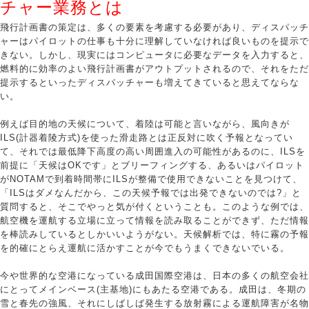
チャー業務とは
飛行計画書の策定は、多くの要素を考慮する必要があり、ディスパッチ
ャーはパイロットの仕事も十分に理解していなければ良いものを提示で
きない。しかし、現実にはコンピュータに必要なデータを入力すると、
燃料的に効率のよい飛行計画書がアウトプットされるので、それをただ
提示するといったディスパッチャーも増えてきていると思えてならな
い。
例えば目的地の天候について、着陸は可能と言いながら、風向きが
ILS(計器着陵方式)を使った滑走路とは正反対に吹く予報となってい
て、それでは最低降下高度の高い周囲進入の可能性があるのに、ILSを
前提に「天候はOKです」とブリーフィングする、あるいはパイロット
がNOTAMで到着時間帯にILSが整備で使用できないことを見つけて、
「ILSはダメなんだから、この天候予報では出発できないのでは?」と
質問すると、そこでやっと気が付くということも。このような例では、
航空機を運航する立場に立って情報を読み取ることができず、ただ情報
を棒読みしているとしかいいようがない。天候解析では、特に霧の予報
を的確にとらえ運航に活かすことが今でもうまくできないでいる。
今や世界的な空港になっている成田国際空港は、日本の多くの航空会社
にとってメインベース(主基地)にもあたる空港である。成田は、冬期の
雪と春先の強風、それにしばしば発生する放射霧による運航障害が名物