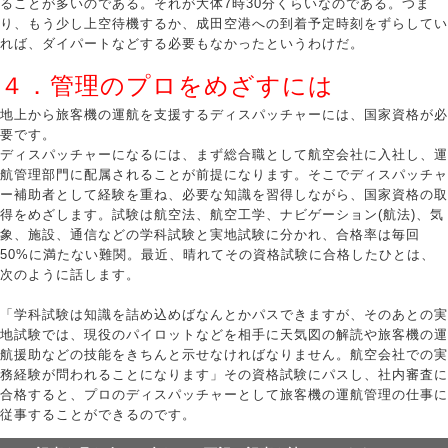
ることが多いのである。それが大体7時30分くらいなのである。つま
り、もう少し上空待機するか、成田空港への到着予定時刻をずらしてい
れば、ダイパートなどする必要もなかったというわけだ。
４．
管理のプロをめざすには
地上から旅客機の運航を支援するディスパッチャーには、国家資格が必
要です。
ディスパッチャーになるには、まず総合職として航空会社に入社し、運
航管理部門に配属されることが前提になります。そこでディスパッチャ
ー補助者として経験を重ね、必要な知識を習得しながら、国家資格の取
得をめざします。試験は航空法、航空工学、ナビゲーション(航法)、気
象、施設、通信などの学科試験と実地試験に分かれ、合格率は毎回
50%に満たない難関。最近、晴れてその資格試験に合格したひとは、
次のように話します。
「学科試験は知識を詰め込めばなんとかパスできますが、そのあとの実
地試験では、現役のパイロットなどを相手に天気図の解読や旅客機の運
航援助などの技能をきちんと示せなければなりません。航空会社での実
務経験が問われることになります」その資格試験にパスし、社内審査に
合格すると、プロのディスパッチャーとして旅客機の運航管理の仕事に
従事することができるのです。