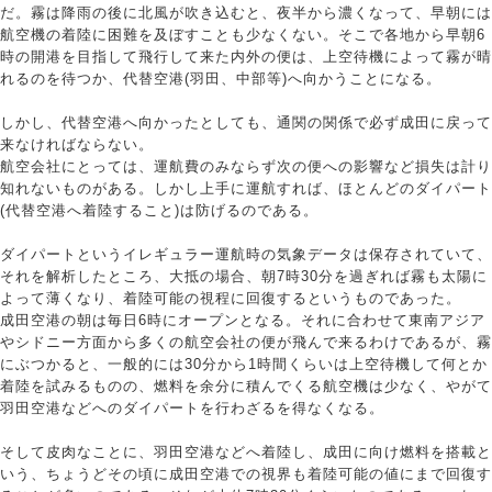
だ。霧は降雨の後に北風が吹き込むと、夜半から濃くなって、早朝には
航空機の着陸に困難を及ぼすことも少なくない。そこで各地から早朝6
時の開港を目指して飛行して来た内外の便は、上空待機によって霧が晴
れるのを待つか、代替空港(羽田、中部等)へ向かうことになる。
しかし、代替空港へ向かったとしても、通関の関係で必ず成田に戻って
来なければならない。
航空会社にとっては、運航費のみならず次の便への影響など損失は計り
知れないものがある。しかし上手に運航すれば、ほとんどのダイパート
(代替空港へ着陸すること)は防げるのである。
ダイパートというイレギュラー運航時の気象データは保存されていて、
それを解析したところ、大抵の場合、朝7時30分を過ぎれば霧も太陽に
よって薄くなり、着陸可能の視程に回復するというものであった。
成田空港の朝は毎日6時にオープンとなる。それに合わせて東南アジア
やシドニー方面から多くの航空会社の便が飛んで来るわけであるが、霧
にぶつかると、一般的には30分から1時間くらいは上空待機して何とか
着陸を試みるものの、燃料を余分に積んでくる航空機は少なく、やがて
羽田空港などへのダイパートを行わざるを得なくなる。
そして皮肉なことに、羽田空港などへ着陸し、成田に向け燃料を搭載と
いう、ちょうどその頃に成田空港での視界も着陸可能の値にまで回復す