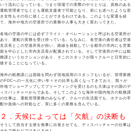
いう流れになっている。つまり現場での実際のやりとりは、資格のある
運航管理者でなくとも運航支援者で可能となり、前にも述べたような若
き女性もその任に就くことができるわけである。このような変選を経
て、海外や地方の空港所での業務や人事も大きく変わってきた。
各地の空港の中には必ずフライト・オペレーションと呼ばれる空港所が
あり、運航の実務を受け持っている。ちなみに、各空港の責任者は空港
支店長とこの空港所長が担い、路線を就航している都市の市内にも営業
面を中心とした市内支店長が配属されている。そして空港所の中には航
務課というセクションがあり、そこのスタッフが我々クルーと日常的に
接することになっている。
海外の航務課には国籍を問わず現地採用のスタッフもいるが、管理業務
のFOCへの一元化に伴い年々その比率も高くなってきており、我々が
外地でショーアップしてブリーフィングを受けるのも大体はその国のデ
ィスパッチャーからである。そしてこのような海外や国内地方の航務課
の仕事は、運航管理業務のみならず、クルーの生活面でも、ホテルの手
配や急病への対処など、実に多くの業務を含んでいる。
２．
天候によっては「欠航」の決断も
そうして担当する便を無事に出発させても、ディスパッチャーの仕事は
それで終わりではありません。