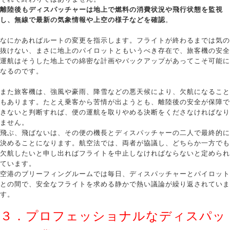
離陸後もディスパッチャーは地上で燃料の消費状況や飛行状態を監視
し、無線で最新の気象情報や上空の様子などを確認
。
なにかあればルートの変更を指示します。フライトが終わるまでは気の
抜けない、まさに地上のパイロットともいうべき存在で、旅客機の安全
運航はそうした地上での綿密な計画やバックアップがあってこそ可能に
なるのです。
また旅客機は、強風や豪雨、降雪などの悪天候により、欠航になること
もあります。たとえ乗客から苦情が出ようとも、離陸後の安全が保障で
きないと判断すれば、便の運航を取りやめる決断をくださなければなり
ません。
飛ぶ、飛ばないは、その便の機長とディスパッチャーの二人で最終的に
決めることになります。航空法では、両者が協議し、どちらか一方でも
欠航したいと申し出ればフライトを中止しなければならないと定められ
ています。
空港のブリーフィングルームでは毎日、ディスパッチャーとパイロット
との間で、安全なフライトを求める静かで熱い議論が繰り返されていま
す。
３．
プロフェッショナルなディスパッ