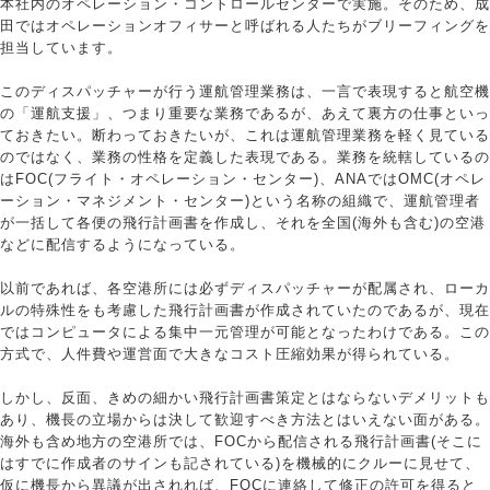
本社内のオペレーション・コントロールセンターで実施。そのため、成
田ではオペレーションオフィサーと呼ばれる人たちがブリーフィングを
担当しています。
このディスパッチャーが行う運航管理業務は、一言で表現すると航空機
の「運航支援」、つまり重要な業務であるが、あえて裏方の仕事といっ
ておきたい。断わっておきたいが、これは運航管理業務を軽く見ている
のではなく、業務の性格を定義した表現である。業務を統轄しているの
はFOC(フライト・オペレーション・センター)、ANAではOMC(オペレ
ーション・マネジメント・センター)という名称の組織で、運航管理者
が一括して各便の飛行計画書を作成し、それを全国(海外も含む)の空港
などに配信するようになっている。
以前であれば、各空港所には必ずディスパッチャーが配属され、ローカ
ルの特殊性をも考慮した飛行計画書が作成されていたのであるが、現在
ではコンピュータによる集中一元管理が可能となったわけである。この
方式で、人件費や運営面で大きなコスト圧縮効果が得られている。
しかし、反面、きめの細かい飛行計画書策定とはならないデメリットも
あり、機長の立場からは決して歓迎すべき方法とはいえない面がある。
海外も含め地方の空港所では、FOCから配信される飛行計画書(そこに
はすでに作成者のサインも記されている)を機械的にクルーに見せて、
仮に機長から異議が出されれば、FOCに連絡して修正の許可を得ると